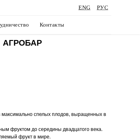
ENG
РУС
удничество
Контакты
н АГРОБАР
з максимально спелых плодов, выращенных в
ным фруктом до середины двадцатого века.
ляемый фрукт в мире.