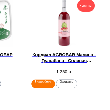
Новинка!
РОБАР
Кордиал AGROBAR Малина -
Гуанабана - Соленая
фисташка
1 350
р.
Подробнее
Заказать