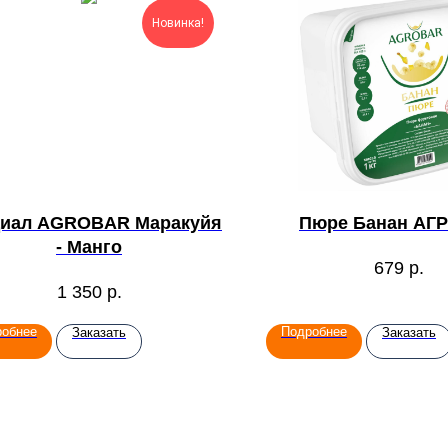
Новинка!
диал AGROBAR Маракуйя
Пюре Банан АГ
- Манго
679
р.
1 350
р.
робнее
Подробнее
Заказать
Заказать