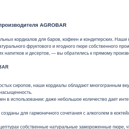
т производителя AGROBAR
ьных кордиалов для баров, кофеен и кондитерских. Наши
турального фруктового и ягодного пюре собственного прои
их напитков и десертов, — вы обратились к прямому произ
OBAR
простых сиропов, наши кордиалы обладают многогранным в
 насыщенность.
н в использовании: даже небольшое количество дает интен
озданы для гармоничного сочетания с алкоголем в коктейл
цептурах собственные натуральные замороженные пюре, что