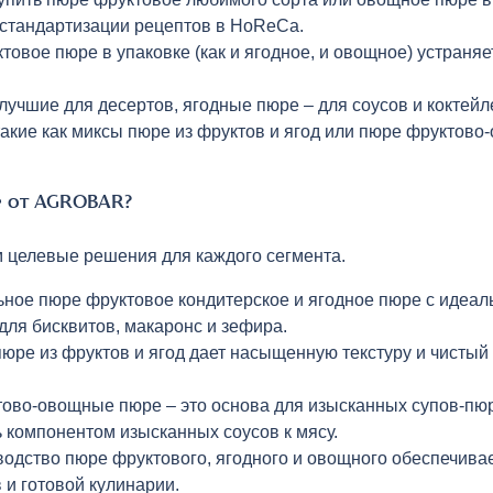
 стандартизации рецептов в HoReCa.
овое пюре в упаковке (как и ягодное, и овощное) устраняе
учшие для десертов, ягодные пюре – для соусов и коктейле
кие как миксы пюре из фруктов и ягод или пюре фруктово
 от AGROBAR?
 целевые решения для каждого сегмента.
ное пюре фруктовое кондитерское и ягодное пюре с идеальн
для бисквитов, макаронс и зефира.
ре из фруктов и ягод дает насыщенную текстуру и чистый в
во-овощные пюре – это основа для изысканных супов-пюре
 компонентом изысканных соусов к мясу.
одство пюре фруктового, ягодного и овощного обеспечива
в и готовой кулинарии.