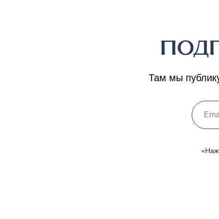
ПОД
Там мы публику
«Наж