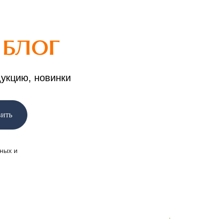
Ш
БЛОГ
дукцию, новинки
вить
ных и