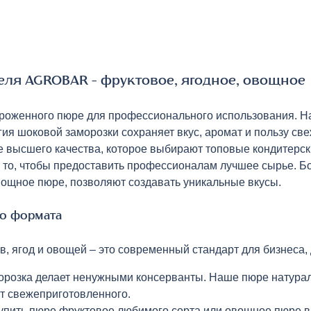
ля AGROBAR – фруктовое, ягодное, овощное
оженного пюре для профессионального использования. На
гия шоковой заморозки сохраняет вкус, аромат и пользу св
 высшего качества, которое выбирают топовые кондитерск
 то, чтобы предоставить профессионалам лучшее сырье. Б
ощное пюре, позволяют создавать уникальные вкусы.
о формата
, ягод и овощей – это современный стандарт для бизнеса,
орозка делает ненужными консерванты. Наше пюре натурал
от свежеприготовленного.
купить пюре фруктовое любимого сорта или овощное пюре в