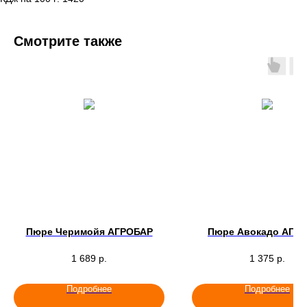
Смотрите также
Пюре Черимойя АГРОБАР
Пюре Авокадо АГР
1 689
р.
1 375
р.
Подробнее
Подробнее