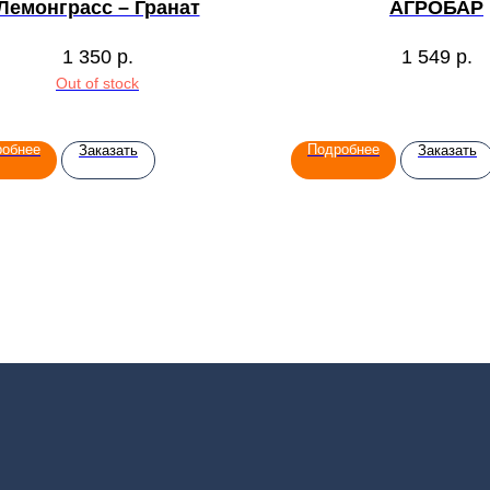
Лемонграсс – Гранат
АГРОБАР
1 350
р.
1 549
р.
Out of stock
робнее
Подробнее
Заказать
Заказать