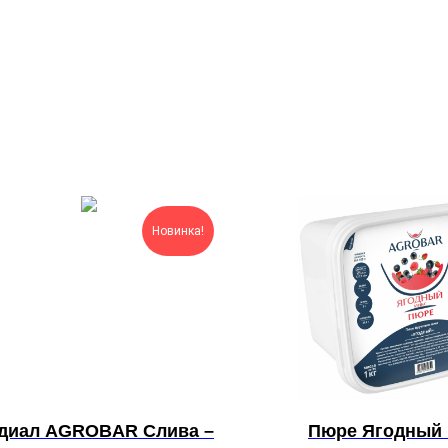
Новинка!
диал AGROBAR Слива –
Пюре Ягодный 