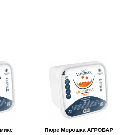
микс
Пюре Морошка АГРОБАР