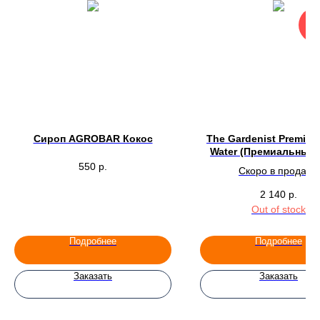
Нов
Сироп AGROBAR Кокос
The Gardenist Premium
Water (Премиальный 
Гарденист) 20 шт. по 
550
р.
Скоро в продаже
2 140
р.
Out of stock
Подробнее
Подробнее
Заказать
Заказать