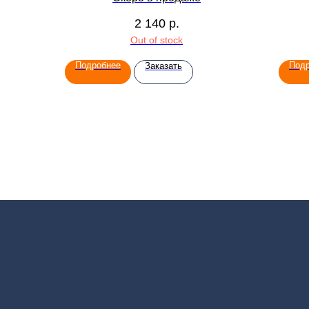
мл
2 140
р.
Out of stock
Подробнее
Под
Заказать