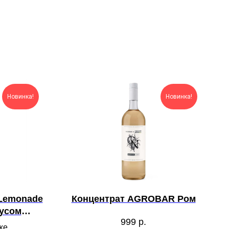
Новинка!
Новинка!
 Lemonade
Концентрат AGROBAR Ром
кусом
999
р.
рденист)
же