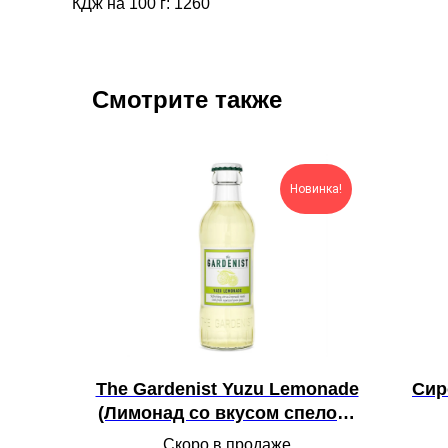
КДж на 100 г: 1260
Смотрите также
Новинка!
The Gardenist Yuzu Lemonade
Сир
(Лимонад со вкусом спелого
юдзу Гарденист) 20 шт. по 200
Скоро в продаже