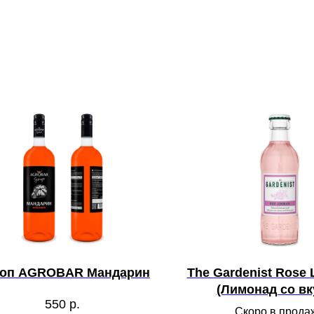
оп AGROBAR Мандарин
The Gardenist Rose
(Лимонад со в
550
р.
лепестков розы Га
Скоро в прода