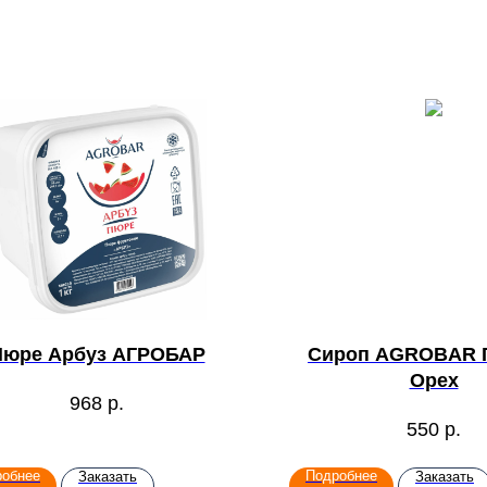
Пюре Арбуз АГРОБАР
Сироп AGROBAR 
Орех
968
р.
550
р.
робнее
Подробнее
Заказать
Заказать