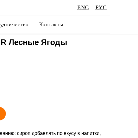
ENG
РУС
удничество
Контакты
R Лесные Ягоды
анию: сироп добавлять по вкусу в напитки,