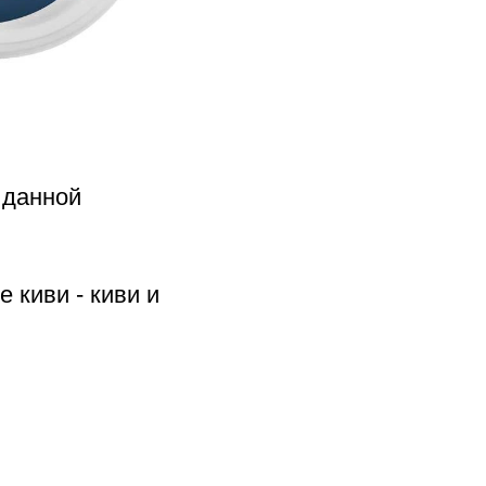
 данной
 киви - киви и