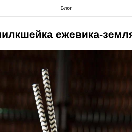
Блог
милкшейка ежевика-земл