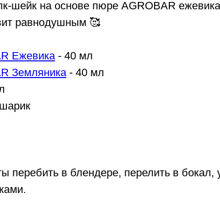
к-шейк на основе пюре AGROBAR ежевика
авит равнодушным 🥰
R Ежевика
- 40 мл
R Земляника
- 40 мл
л
 шарик
ы перебить в блендере, перелить в бокал, 
ками.