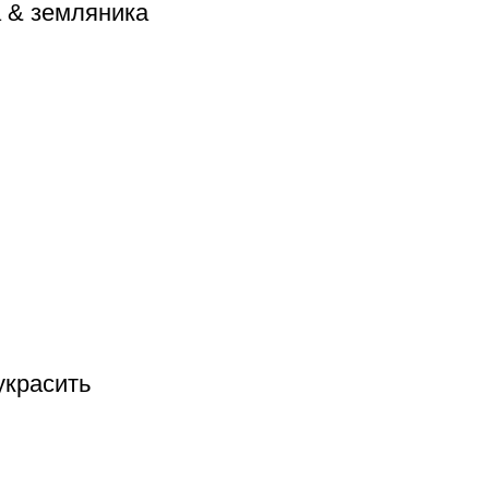
 & земляника
украсить