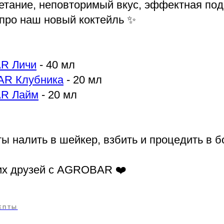
етание, неповторимый вкус, эффектная под
 про наш новый коктейль ✨
R Личи
- 40 мл
R Клубника
- 20 мл
R Лайм
- 20 мл
ы налить в шейкер, взбить и процедить в б
их друзей с AGROBAR ❤️
ЕПТЫ