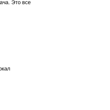
ача. Это все
окал