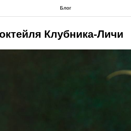
Блог
коктейля Клубника-Личи