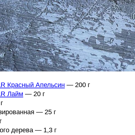
 Красный Апельсин
— 200 г
R Лайм
— 20 г
г
зированная — 25 г
г
го дерева — 1,3 г