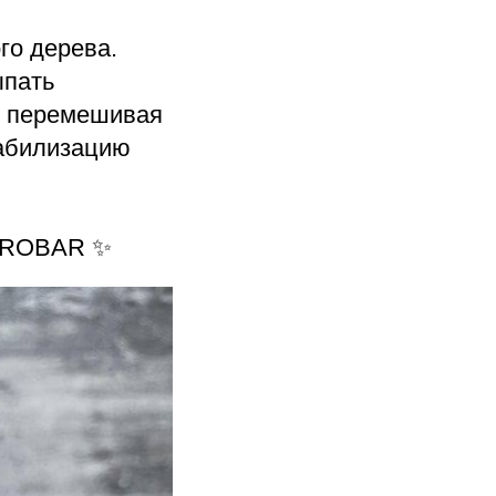
го дерева.
ыпать
о перемешивая
табилизацию
AGROBAR ✨