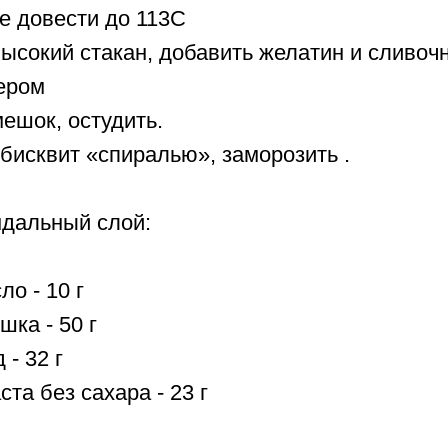
е довести до 113С
высокий стакан, добавить желатин и сливоч
ером
мешок, остудить.
 бисквит «спиралью», заморозить .
дальный слой:
ло - 10 г
ка - 50 г
- 32 г
та без сахара - 23 г