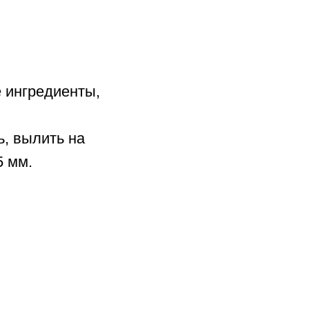
е ингредиенты,
ь, вылить на
5 мм.