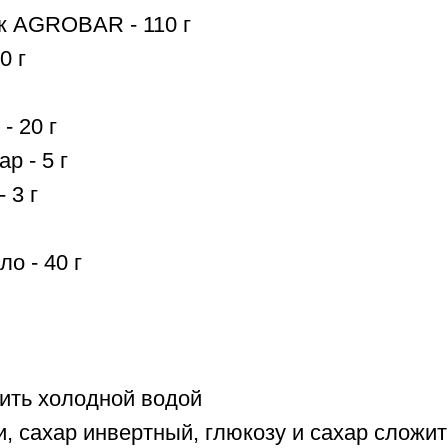
 AGROBAR - 110 г
0 г
- 20 г
р - 5 г
 3 г
о - 40 г
лить холодной водой
и, сахар инвертный, глюкозу и сахар сложит