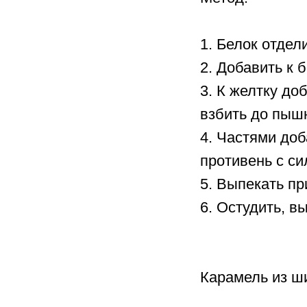
1. Белок отдел
2. Добавить к б
3. К желтку до
взбить до пыш
4. Частями доб
противень с си
5. Выпекать пр
6. Остудить, в
Карамель из ш