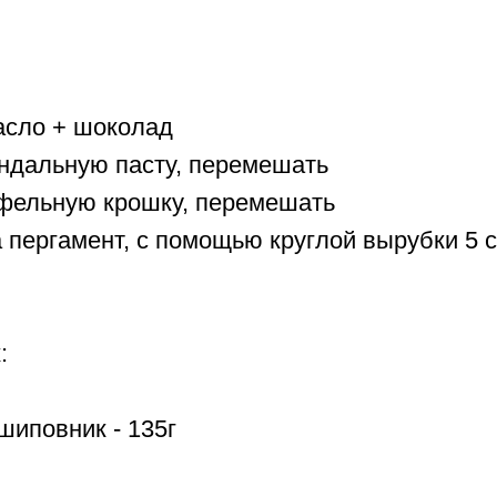
асло + шоколад
индальную пасту, перемешать
афельную крошку, перемешать
 пергамент, с помощью круглой вырубки 5 с
:
шиповник - 135г