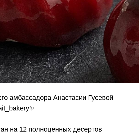
его амбассадора Анастасии Гусевой
fait_bakery✨
тан на 12 полноценных десертов